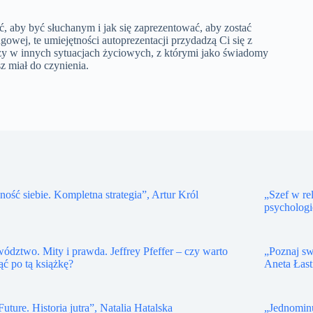
 aby być słuchanym i jak się zaprezentować, aby zostać
gowej, te umiejętności autoprezentacji przydadzą Ci się z
zy w innych sytuacjach życiowych, z którymi jako świadomy
z miał do czynienia.
ość siebie. Kompletna strategia”, Artur Król
„Szef w re
psychologi
ództwo. Mity i prawda. Jeffrey Pfeffer – czy warto
„Poznaj sw
ąć po tą książkę?
Aneta Łast
Future. Historia jutra”, Natalia Hatalska
„Jednomin