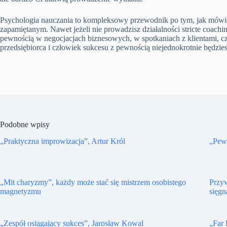
Psychologia nauczania to kompleksowy przewodnik po tym, jak mówić,
zapamiętanym. Nawet jeżeli nie prowadzisz działalności stricte coachin
pewnością w negocjacjach biznesowych, w spotkaniach z klientami, c
przedsiębiorca i człowiek sukcesu z pewnością niejednokrotnie będzies
Podobne wpisy
„Praktyczna improwizacja”, Artur Król
„Pewn
„Mit charyzmy”, każdy może stać się mistrzem osobistego
Przyw
magnetyzmu
sięgn
„Zespół osiągający sukces”, Jarosław Kowal
„Far 