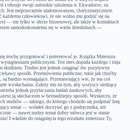
eń i oferuje swoje autorskie szkolenia w Ekwadorze, na
jach. Jest nieprzeciętnie utalentowanym, charyzmatycznym
 każdemu człowiekowi, że nie wolno mu godzić się na
cej — nie tylko w sferze biznesowej, ale także w kontaktach
trzem samodoskonalenia się w wielu dziedzinach —
 się trochę przygotować i potrenować je. Książka Mateusza
 wystąpieniami publicznymi. Ten stres dopada każdego i mija
m skutkiem. Trudno jest jednak osiągnąć ów pozytywny
ciekawy sposób. Przemówienia publiczne, takie jak choćby
, są bardzo wymagające. Przemawiający wie, że ma coś
warte wysłuchania. Zależy mu na tym, aby wszyscy siedzący
 potrzeba jednak przytaczania badań naukowych, aby
ekażesz ją słuchaczom w beznadziejny sposób. Wystarczy, że
h studiów — takiego, do którego chodziło się podpisać listę
sujący temat — wolałeś doczytać go z podręcznika, niż
icznie — nawet nudny temat dobry mówca jest w stanie
ia! I właśnie do osiągnięcia tego rezultatu zmierzasz Ty,