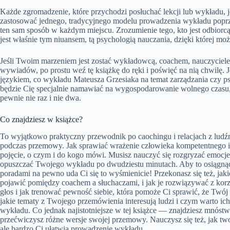
Każde zgromadzenie, które przychodzi posłuchać lekcji lub wykładu, 
zastosować jednego, tradycyjnego modelu prowadzenia wykładu poprze
ten sam sposób w każdym miejscu. Zrozumienie tego, kto jest odbiorc
jest właśnie tym niuansem, tą psychologią nauczania, dzięki której moż
Jeśli Twoim marzeniem jest zostać wykładowcą, coachem, nauczyciele
wywiadów, po prostu weź tę książkę do ręki i poświęć na nią chwilę.
językiem, co wykładu Mateusza Grzesiaka na temat zarządzania czy psy
będzie Cię specjalnie namawiać na wygospodarowanie wolnego czasu, a
pewnie nie raz i nie dwa.
Co znajdziesz w książce?
To wyjątkowo praktyczny przewodnik po caochingu i relacjach z ludźmi
podczas przemowy. Jak sprawiać wrażenie człowieka kompetentnego i
pojęcie, o czym i do kogo mówi. Musisz nauczyć się rozgryzać emocje s
opuszczać Twojego wykładu po dwudziestu minutach. Aby to osiągnąć 
poradami na pewno uda Ci się to wyśmienicie! Przekonasz się też, ja
pojawić pomiędzy coachem a słuchaczami, i jak je rozwiązywać z kor
głos i jak trenować pewność siebie, która pomoże Ci sprawić, że Twój 
jakie tematy z Twojego przemówienia interesują ludzi i czym warto ich 
wykładu. Co jednak najistotniejsze w tej książce — znajdziesz mnóstw
przećwiczysz różne wersje swojej przemowy. Nauczysz się też, jak twor
ale bardzo Ci ułatwią prowadzenie wykładu.