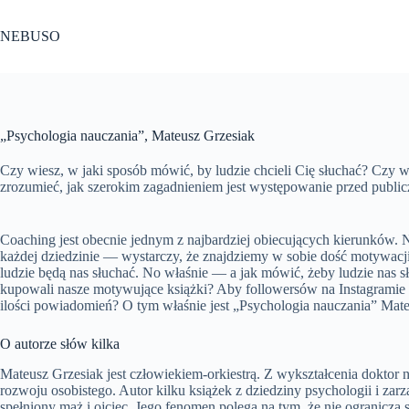
Przejdź
do
NEBUSO
treści
„Psychologia nauczania”, Mateusz Grzesiak
Czy wiesz, w jaki sposób mówić, by ludzie chcieli Cię słuchać? Czy w
zrozumieć, jak szerokim zagadnieniem jest występowanie przed public
Coaching jest obecnie jednym z najbardziej obiecujących kierunków. 
każdej dziedzinie — wystarczy, że znajdziemy w sobie dość motywacji 
ludzie będą nas słuchać. No właśnie — a jak mówić, żeby ludzie nas s
kupowali nasze motywujące książki? Aby followersów na Instagramie 
ilości powiadomień? O tym właśnie jest „Psychologia nauczania” Mat
O autorze słów kilka
Mateusz Grzesiak jest człowiekiem-orkiestrą. Z wykształcenia doktor
rozwoju osobistego. Autor kilku książek z dziedziny psychologii i zar
spełniony mąż i ojciec. Jego fenomen polega na tym, że nie ogranicza si