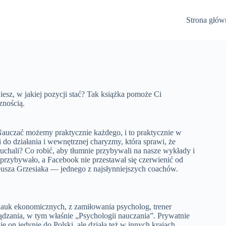
Strona głów
iesz, w jakiej pozycji stać? Tak książka pomoże Ci
znością.
Nauczać możemy praktycznie każdego, i to praktycznie w
do działania i wewnętrznej charyzmy, która sprawi, że
łuchali? Co robić, aby tłumnie przybywali na nasze wykłady i
przybywało, a Facebook nie przestawał się czerwienić od
eusza Grzesiaka — jednego z najsłynniejszych coachów.
 nauk ekonomicznych, z zamiłowania psycholog, trener
ządzania, w tym właśnie „Psychologii nauczania”. Prywatnie
ę on jedynie do Polski, ale działa też w innych krajach