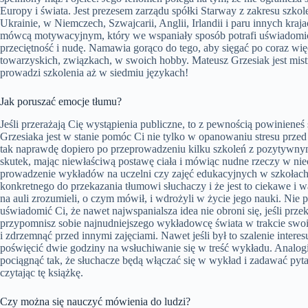
Europy i świata. Jest prezesem zarządu spółki Starway z zakresu szkol
Ukrainie, w Niemczech, Szwajcarii, Anglii, Irlandii i paru innych kra
mówcą motywacyjnym, który we wspaniały sposób potrafi uświadomić
przeciętność i nudę. Namawia gorąco do tego, aby sięgać po coraz wię
towarzyskich, związkach, w swoich hobby. Mateusz Grzesiak jest mis
prowadzi szkolenia aż w siedmiu językach!
Jak poruszać emocje tłumu?
Jeśli przerażają Cię wystąpienia publiczne, to z pewnością powinieneś
Grzesiaka jest w stanie pomóc Ci nie tylko w opanowaniu stresu przed
tak naprawdę dopiero po przeprowadzeniu kilku szkoleń z pozytywny
skutek, mając niewłaściwą postawę ciała i mówiąc nudne rzeczy w nie
prowadzenie wykładów na uczelni czy zajęć edukacyjnych w szkołach
konkretnego do przekazania tłumowi słuchaczy i że jest to ciekawe i 
na auli zrozumieli, o czym mówił, i wdrożyli w życie jego nauki. Nie
uświadomić Ci, że nawet najwspanialsza idea nie obroni się, jeśli prz
przypomnisz sobie najnudniejszego wykładowcę świata w trakcie swoic
i zdrzemnąć przed innymi zajęciami. Nawet jeśli był to szalenie intere
poświęcić dwie godziny na wsłuchiwanie się w treść wykładu. Analog
pociągnąć tak, że słuchacze będą włączać się w wykład i zadawać pytan
czytając tę książkę.
Czy można się nauczyć mówienia do ludzi?