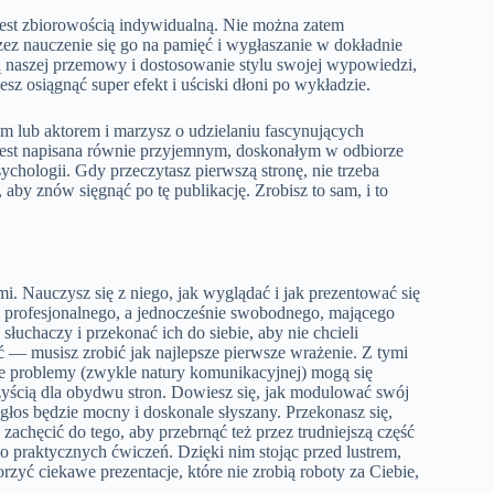
jest zbiorowością indywidualną. Nie można zatem
z nauczenie się go na pamięć i wygłaszanie w dokładnie
ą naszej przemowy i dostosowanie stylu swojej wypowiedzi,
esz osiągnąć super efekt i uściski dłoni po wykładzie.
m lub aktorem i marzysz o udzielaniu fascynujących
 Jest napisana równie przyjemnym, doskonałym w odbiorze
chologii. Gdy przeczytasz pierwszą stronę, nie trzeba
by znów sięgnąć po tę publikację. Zrobisz to sam, i to
. Nauczysz się z niego, jak wyglądać i jak prezentować się
 profesjonalnego, a jednocześnie swobodnego, mającego
łuchaczy i przekonać ich do siebie, aby nie chcieli
— musisz zrobić jak najlepsze pierwsze wrażenie. Z tymi
kie problemy (zwykle natury komunikacyjnej) mogą się
zyścią dla obydwu stron. Dowiesz się, jak modulować swój
głos będzie mocny i doskonale słyszany. Przekonasz się,
zachęcić do tego, aby przebrnąć też przez trudniejszą część
o praktycznych ćwiczeń. Dzięki nim stojąc przed lustrem,
zyć ciekawe prezentacje, które nie zrobią roboty za Ciebie,