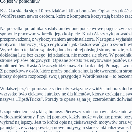
Co jest w poradniku?
Książka składa się z 10 rozdziałów i kilku bonusów. Opisane są dość 
WordPressem nawet osobom, które z komputera korzystają bardzo rzadko
Na początku poradnika zostały omówione podstawowe pojęcia związa
sprawnie pracować w kredki jego kokpicie. Kasia Aleszczyk prowadzi s
przeprowadzaną z wykorzystaniem autoinstalatora. Następnie wyjaśni
motywu. Tłumaczy jak go edytować i jak dostosować go do swoich wła
Wyróżniono te, które są niezbędne do dobrej obsługi strony oraz te, 
dokładną listę bez czego, jej zdaniem, nie można się obyć. W poradnik
stronie wpisów blogowych. Opisane zostało też edytowanie postów, us
multimediów. Kasia Aleszczyk idzie nawet o krok dalej. Pomaga swoi
Z perspektywy osób, które profesjonalnie zajmują się tworzeniem str
którzy dopiero rozpoczęli swoją przygodę z WordPressem – to bezcenn
W dalszej części poruszane są tematy związane z widżetami oraz dod
wszystko było ciekawe i atrakcyjne dla klientów, którzy czekają na sw
nazywa „Tips&Tricks”. Porady te oparte są na jej czteroletnim doświa
Uzupełnieniem książki są bonusy. Pierwszy z nich omawia działanie wt
widoczność strony. Przy jej pomocy, każdy może wykonać proste poz
wybrać najlepszy. Jest to krótki opis najciekawszych motywów oraz w
pamiętać, że wciąż powstają nowe motywy, a stare są aktualizowane. 