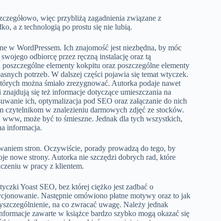
szczegółowo, więc przybliżą zagadnienia związane z
, a z technologią po prostu się nie lubią.
ne w WordPressem. Ich znajomość jest niezbędna, by móc
wojego odbiorcę przez ręczną instalację oraz tą
a poszczególne elementy kokpitu oraz poszczególne elementy
snych potrzeb. W dalszej części pojawia się temat wtyczek.
z których można śmiało zrezygnować. Autorka podaje nawet
i znajdują się też informacje dotyczące umieszczania na
uwanie ich, optymalizacja pod SEO oraz załączanie do nich
m czytelnikom w znalezieniu darmowych zdjęć ze stocków.
on www, może być to śmieszne. Jednak dla tych wszystkich,
a informacja.
awaniem stron. Oczywiście, porady prowadzą do tego, by
oje nowe strony. Autorka nie szczędzi dobrych rad, które
dczeniu w pracy z klientem.
yczki Yoast SEO, bez której ciężko jest zadbać o
ycjonowanie. Następnie omówiono płatne motywy oraz to jak
yszczególnienie, na co zwracać uwagę. Należy jednak
Informacje zawarte w książce bardzo szybko mogą okazać się