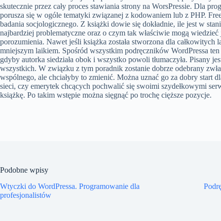
skutecznie przez cały proces stawiania strony na WorsPressie. Dla pro
porusza się w ogóle tematyki związanej z kodowaniem lub z PHP. Free
badania socjologicznego. Z książki dowie się dokładnie, ile jest w sta
najbardziej problematyczne oraz o czym tak właściwie mogą wiedzieć je
porozumienia. Nawet jeśli książka została stworzona dla całkowitych l
mniejszym laikiem. Spośród wszystkim podręczników WordPressa ten ko
gdyby autorka siedziała obok i wszystko powoli tłumaczyła. Pisany jes
wszystkich. W związku z tym poradnik zostanie dobrze odebrany zwłasz
wspólnego, ale chciałyby to zmienić. Można uznać go za dobry start d
sieci, czy emerytek chcących pochwalić się swoimi szydełkowymi serw
książkę. Po takim wstępie można sięgnąć po trochę cięższe pozycje.
Podobne wpisy
Wtyczki do WordPressa. Programowanie dla
Podr
profesjonalistów