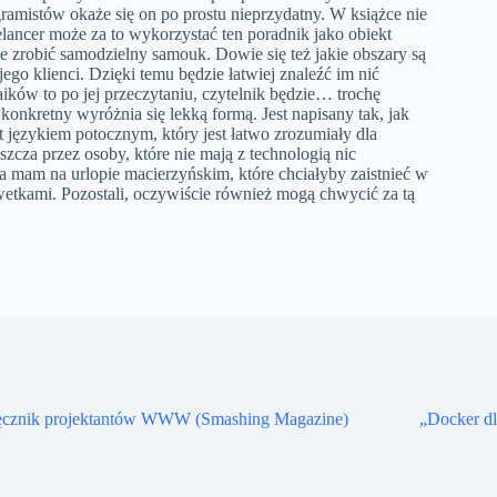
gramistów okaże się on po prostu nieprzydatny. W książce nie
lancer może za to wykorzystać ten poradnik jako obiekt
nie zrobić samodzielny samouk. Dowie się też jakie obszary są
go klienci. Dzięki temu będzie łatwiej znaleźć im nić
aików to po jej przeczytaniu, czytelnik będzie… trochę
nkretny wyróżnia się lekką formą. Jest napisany tak, jak
t językiem potocznym, który jest łatwo zrozumiały dla
cza przez osoby, które nie mają z technologią nic
la mam na urlopie macierzyńskim, które chciałyby zaistnieć w
etkami. Pozostali, oczywiście również mogą chwycić za tą
ęcznik projektantów WWW (Smashing Magazine)
„Docker d