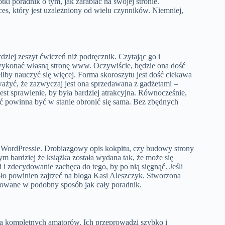
ki poradnik o tym, jak zarabiać na swojej stronie.
es, który jest uzależniony od wielu czynników. Niemniej,
ziej zeszyt ćwiczeń niż podręcznik. Czytając go i
 wykonać własną stronę www. Oczywiście, będzie ona dość
eliby nauczyć się więcej. Forma skoroszytu jest dość ciekawa
ażyć, że zazwyczaj jest ona sprzedawana z gadżetami –
jest sprawienie, by była bardziej atrakcyjna. Równocześnie,
eść powinna być w stanie obronić się sama. Bez zbędnych
 w WordPressie. Drobiazgowy opis kokpitu, czy budowy strony
m bardziej że książka została wydana tak, że może się
i zdecydowanie zachęca do tego, by po nią sięgnąć. Jeśli
ło powinien zajrzeć na bloga Kasi Aleszczyk. Stworzona
otowane w podobny sposób jak cały poradnik.
la kompletnych amatorów. Ich przeprowadzi szybko i