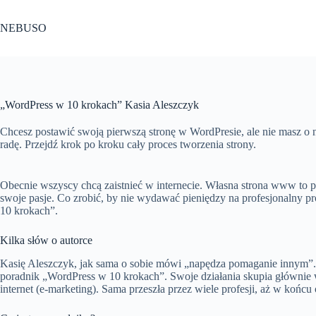
Przejdź
do
NEBUSO
treści
„WordPress w 10 krokach” Kasia Aleszczyk
Chcesz postawić swoją pierwszą stronę w WordPresie, ale nie masz o n
radę. Przejdź krok po kroku cały proces tworzenia strony.
Obecnie wszyscy chcą zaistnieć w internecie. Własna strona www to po
swoje pasje. Co zrobić, by nie wydawać pieniędzy na profesjonalny 
10 krokach”.
Kilka słów o autorce
Kasię Aleszczyk, jak sama o sobie mówi „napędza pomaganie innym”. 
poradnik „WordPress w 10 krokach”. Swoje działania skupia głównie 
internet (e-marketing). Sama przeszła przez wiele profesji, aż w końcu