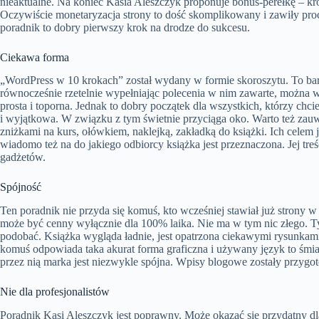
nieaktualne. Na koniec Kasia Aleszczyk proponuje bonus-perełkę – krót
Oczywiście monetaryzacja strony to dość skomplikowany i zawiły proc
poradnik to dobry pierwszy krok na drodze do sukcesu.
Ciekawa forma
„WordPress w 10 krokach” został wydany w formie skoroszytu. To bard
równocześnie rzetelnie wypełniając polecenia w nim zawarte, można
prosta i toporna. Jednak to dobry początek dla wszystkich, którzy chci
i wyjątkowa. W związku z tym świetnie przyciąga oko. Warto też zauw
zniżkami na kurs, ołówkiem, naklejką, zakładką do książki. Ich celem 
wiadomo też na do jakiego odbiorcy książka jest przeznaczona. Jej tr
gadżetów.
Spójność
Ten poradnik nie przyda się komuś, kto wcześniej stawiał już strony
może być cenny wyłącznie dla 100% laika. Nie ma w tym nic złego. Ty
podobać. Książka wygląda ładnie, jest opatrzona ciekawymi rysunkami 
komuś odpowiada taka akurat forma graficzna i używany język to śmia
przez nią marka jest niezwykle spójna. Wpisy blogowe zostały przyg
Nie dla profesjonalistów
Poradnik Kasi Aleszczyk jest poprawny. Może okazać się przydatny d