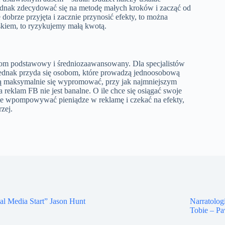
jednak zdecydować się na metodę małych kroków i zacząć od
 dobrze przyjęta i zacznie przynosić efekty, to można
askiem, to ryzykujemy małą kwotą.
ziom podstawowy i średniozaawansowany. Dla specjalistów
ednak przyda się osobom, które prowadzą jednoosobową
szą maksymalnie się wypromować, przy jak najmniejszym
reklam FB nie jest banalne. O ile chce się osiągać swoje
lnie wpompowywać pieniądze w reklamę i czekać na efekty,
zej.
al Media Start” Jason Hunt
Narratolog
Tobie – P