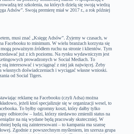
Prowadzą też szkolenia, na których dzielą się swoją wiedzą
ga Adsów”. Swoją premierę miał w 2017 r., a rok później
ernetem, musi znać „Księgę Adsów”. Żyjemy w czasach, w
ge na Facebooku to minimum. W wielu branżach korzysta się
le mogą poważnym źródłem ruchu na stronie i klientów. Tym
przedawać już z ich poziomu. Na rynku wydawniczym jest
arketingowych prowadzonych w Social Mediach. To
nią interesować i wyciągnąć z niej jak najwięcej. Żeby
na własnych doświadczeniach i wyciągać własne wnioski.
ania od Social Tigers.
tawiając reklamę na Facebooku (czyli Adsa) można
adowo, jeżeli ktoś specjalizuje się w organizacji wesel, to
cebooka. To byłby ogromny koszt, który dałby tylko
rupy odbiorców – ludzi, którzy niedawno zmienili status na
ieniądze na nią wydane będą pracowały skuteczniej. W
dobniej będą nią zainteresowani – to kampania ma szansę
elowej. Zgodnie z powszechnym myśleniem, im szersza grupa