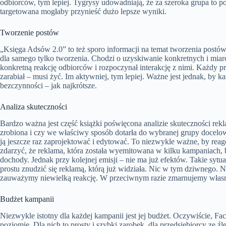
odbiorców, tym lepiej. Tygrysy udowadniają, że za szeroka grupa to po
targetowana mogłaby przynieść dużo lepsze wyniki.
Tworzenie postów
„Księga Adsów 2.0” to też sporo informacji na temat tworzenia post
dla samego tylko tworzenia. Chodzi o uzyskiwanie konkretnych i mi
konkretną reakcję odbiorców i rozpoczynał interakcję z nimi. Każdy pr
zarabiał – musi żyć. Im aktywniej, tym lepiej. Ważne jest jednak, by 
bezczynności – jak najkrótsze.
Analiza skuteczności
Bardzo ważna jest część książki poświęcona analizie skuteczności rek
zrobiona i czy we właściwy sposób dotarła do wybranej grupy docelowe
ją jeszcze raz zaprojektować i edytować. To niezwykle ważne, by reag
zdarzyć, że reklama, która została wyemitowana w kilku kampaniach, b
dochody. Jednak przy kolejnej emisji – nie ma już efektów. Takie sy
prostu znudzić się reklamą, którą już widziała. Nic w tym dziwnego. N
zauważymy niewielką reakcję. W przeciwnym razie zmarnujemy własn
Budżet kampanii
Niezwykle istotny dla każdej kampanii jest jej budżet. Oczywiście, F
poziomie. Dla nich to prosty i szybki zarobek, dla przedsiębiorcy ze ź