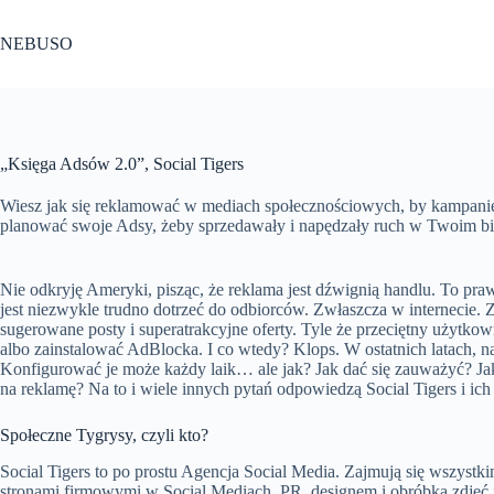
Przejdź
do
NEBUSO
treści
„Księga Adsów 2.0”, Social Tigers
Wiesz jak się reklamować w mediach społecznościowych, by kampanie
planować swoje Adsy, żeby sprzedawały i napędzały ruch w Twoim bi
Nie odkryję Ameryki, pisząc, że reklama jest dźwignią handlu. To p
jest niezwykle trudno dotrzeć do odbiorców. Zwłaszcza w internecie. 
sugerowane posty i superatrakcyjne oferty. Tyle że przeciętny użytko
albo zainstalować AdBlocka. I co wtedy? Klops. W ostatnich latach, 
Konfigurować je może każdy laik… ale jak? Jak dać się zauważyć? Jak
na reklamę? Na to i wiele innych pytań odpowiedzą Social Tigers i ic
Społeczne Tygrysy, czyli kto?
Social Tigers to po prostu Agencja Social Media. Zajmują się wszystk
stronami firmowymi w Social Mediach, PR, designem i obróbką zdjęć i