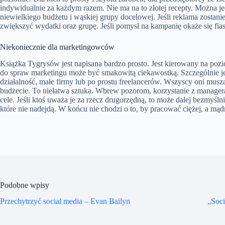
indywidualnie za każdym razem. Nie ma na to złotej recepty. Można 
niewielkiego budżetu i wąskiej grupy docelowej. Jeśli reklama zostanie
zwiększyć wydatki oraz grupę. Jeśli pomysł na kampanię okaże się fi
Niekoniecznie dla marketingowców
Książka Tygrysów jest napisana bardzo prosto. Jest kierowany na po
do spraw marketingu może być smakowitą ciekawostką. Szczególnie j
działalność, małe firmy lub po prostu freelancerów. Wszyscy oni mu
budżecie. To niełatwa sztuka. Wbrew pozorom, korzystanie z managera 
cele. Jeśli ktoś uważa je za rzecz drugorzędną, to może dalej bezmyś
które nie nadejdą. W końcu nie chodzi o to, by pracować ciężej, a mądr
Podobne wpisy
Przechytrzyć social media – Evan Bailyn
„Soci