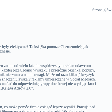
Strona głów
 były efektywne? Ta książka pomoże Ci zrozumieć, jak
znesie.
rawo znane od wielu lat, ale współczesnym reklamodawcom
Z każdej przeglądarki wyskakują przeróżne okienka, popupy,
wnik nie zwraca na nie uwagi. Może od razu kliknąć krzyżyk
na znaczeniu zyskały reklamy umieszczane w Social Mediach.
 trafiać do odpowiedniej grupy docelowej nie wydając kroci
h „Księga Adsów 2.0”.
im, co może pomóc firmie osiągać lepsze wyniki. Pracują nad
 filmów na potrzeby konkretnej marki. Współpracują z