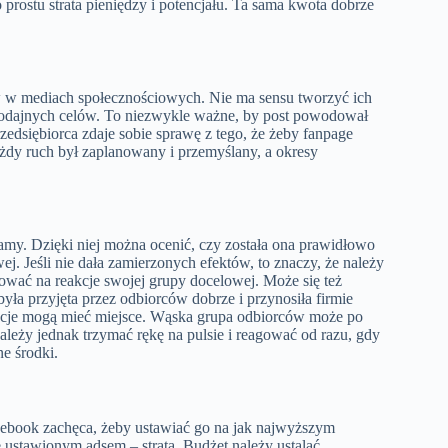
 prostu strata pieniędzy i potencjału. Ta sama kwota dobrze
ów w mediach społecznościowych. Nie ma sensu tworzyć ich
arodajnych celów. To niezwykle ważne, by post powodował
zedsiębiorca zdaje sobie sprawę z tego, że żeby fanpage
każdy ruch był zaplanowany i przemyślany, a okresy
lamy. Dzięki niej można ocenić, czy została ona prawidłowo
j. Jeśli nie dała zamierzonych efektów, to znaczy, że należy
ować na reakcje swojej grupy docelowej. Może się też
yła przyjęta przez odbiorców dobrze i przynosiła firmie
tuacje mogą mieć miejsce. Wąska grupa odbiorców może po
ależy jednak trzymać rękę na pulsie i reagować od razu, gdy
e środki.
acebook zachęca, żeby ustawiać go na jak najwyższym
le ustawionym adsem – strata. Budżet należy ustalać