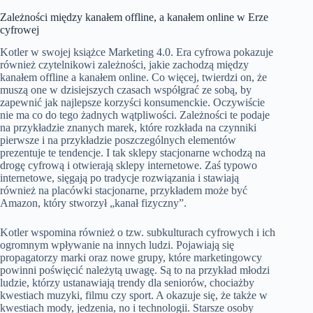
Zależności między kanałem offline, a kanałem online w Erze
cyfrowej
Kotler w swojej książce Marketing 4.0. Era cyfrowa pokazuje
również czytelnikowi zależności, jakie zachodzą między
kanałem offline a kanałem online. Co więcej, twierdzi on, że
muszą one w dzisiejszych czasach współgrać ze sobą, by
zapewnić jak najlepsze korzyści konsumenckie. Oczywiście
nie ma co do tego żadnych wątpliwości. Zależności te podaje
na przykładzie znanych marek, które rozkłada na czynniki
pierwsze i na przykładzie poszczególnych elementów
prezentuje te tendencje. I tak sklepy stacjonarne wchodzą na
drogę cyfrową i otwierają sklepy internetowe. Zaś typowo
internetowe, sięgają po tradycje rozwiązania i stawiają
również na placówki stacjonarne, przykładem może być
Amazon, który stworzył „kanał fizyczny”.
Kotler wspomina również o tzw. subkulturach cyfrowych i ich
ogromnym wpływanie na innych ludzi. Pojawiają się
propagatorzy marki oraz nowe grupy, które marketingowcy
powinni poświęcić należytą uwagę. Są to na przykład młodzi
ludzie, którzy ustanawiają trendy dla seniorów, chociażby
kwestiach muzyki, filmu czy sport. A okazuje się, że także w
kwestiach mody, jedzenia, no i technologii. Starsze osoby