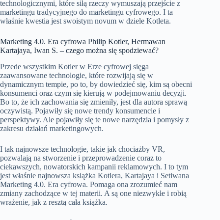
technologicznymi, które siłą rzeczy wymuszają przejście z
marketingu tradycyjnego do marketingu cyfrowego. I ta
właśnie kwestia jest swoistym novum w dziele Kotleta.
Marketing 4.0. Era cyfrowa Philip Kotler, Hermawan
Kartajaya, Iwan S. – czego można się spodziewać?
Przede wszystkim Kotler w Erze cyfrowej sięga
zaawansowane technologie, które rozwijają się w
dynamicznym tempie, po to, by dowiedzieć się, kim są obecni
konsumenci oraz czym się kierują w podejmowaniu decyzji.
Bo to, że ich zachowania się zmieniły, jest dla autora sprawą
oczywistą. Pojawiły się nowe trendy konsumencie i
perspektywy. Ale pojawiły się te nowe narzędzia i pomysły z
zakresu działań marketingowych.
I tak najnowsze technologie, takie jak chociażby VR,
pozwalają na stworzenie i przeprowadzenie coraz to
ciekawszych, nowatorskich kampanii reklamowych. I to tym
jest właśnie najnowsza książka Kotlera, Kartajaya i Setiwana
Marketing 4.0. Era cyfrowa. Pomaga ona zrozumieć nam
zmiany zachodzące w tej materii. A są one niezwykłe i robią
wrażenie, jak z resztą cała książka.