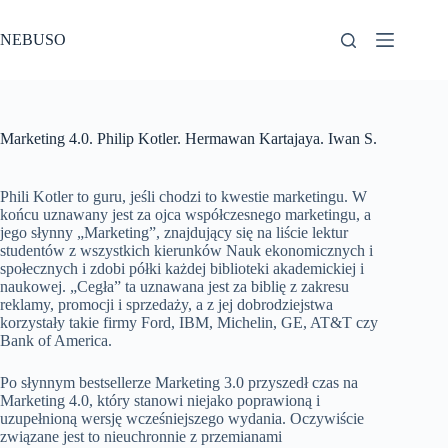
Przejdź
do
NEBUSO
treści
Marketing 4.0. Philip Kotler. Hermawan Kartajaya. Iwan S.
Phili Kotler to guru, jeśli chodzi to kwestie marketingu. W
końcu uznawany jest za ojca współczesnego marketingu, a
jego słynny „Marketing”, znajdujący się na liście lektur
studentów z wszystkich kierunków Nauk ekonomicznych i
społecznych i zdobi półki każdej biblioteki akademickiej i
naukowej. „Cegła” ta uznawana jest za biblię z zakresu
reklamy, promocji i sprzedaży, a z jej dobrodziejstwa
korzystały takie firmy Ford, IBM, Michelin, GE, AT&T czy
Bank of America.
Po słynnym bestsellerze Marketing 3.0 przyszedł czas na
Marketing 4.0, który stanowi niejako poprawioną i
uzupełnioną wersję wcześniejszego wydania. Oczywiście
związane jest to nieuchronnie z przemianami