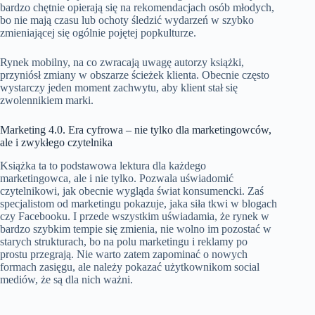
bardzo chętnie opierają się na rekomendacjach osób młodych,
bo nie mają czasu lub ochoty śledzić wydarzeń w szybko
zmieniającej się ogólnie pojętej popkulturze.
Rynek mobilny, na co zwracają uwagę autorzy książki,
przyniósł zmiany w obszarze ścieżek klienta. Obecnie często
wystarczy jeden moment zachwytu, aby klient stał się
zwolennikiem marki.
Marketing 4.0. Era cyfrowa – nie tylko dla marketingowców,
ale i zwykłego czytelnika
Książka ta to podstawowa lektura dla każdego
marketingowca, ale i nie tylko. Pozwala uświadomić
czytelnikowi, jak obecnie wygląda świat konsumencki. Zaś
specjalistom od marketingu pokazuje, jaka siła tkwi w blogach
czy Facebooku. I przede wszystkim uświadamia, że rynek w
bardzo szybkim tempie się zmienia, nie wolno im pozostać w
starych strukturach, bo na polu marketingu i reklamy po
prostu przegrają. Nie warto zatem zapominać o nowych
formach zasięgu, ale należy pokazać użytkownikom social
mediów, że są dla nich ważni.