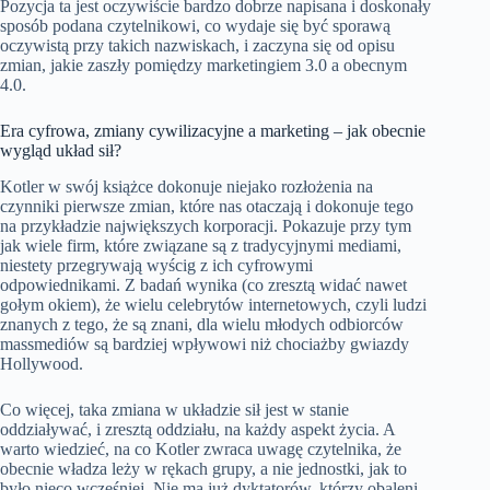
Pozycja ta jest oczywiście bardzo dobrze napisana i doskonały
sposób podana czytelnikowi, co wydaje się być sporawą
oczywistą przy takich nazwiskach, i zaczyna się od opisu
zmian, jakie zaszły pomiędzy marketingiem 3.0 a obecnym
4.0.
Era cyfrowa, zmiany cywilizacyjne a marketing – jak obecnie
wygląd układ sił?
Kotler w swój książce dokonuje niejako rozłożenia na
czynniki pierwsze zmian, które nas otaczają i dokonuje tego
na przykładzie największych korporacji. Pokazuje przy tym
jak wiele firm, które związane są z tradycyjnymi mediami,
niestety przegrywają wyścig z ich cyfrowymi
odpowiednikami. Z badań wynika (co zresztą widać nawet
gołym okiem), że wielu celebrytów internetowych, czyli ludzi
znanych z tego, że są znani, dla wielu młodych odbiorców
massmediów są bardziej wpływowi niż chociażby gwiazdy
Hollywood.
Co więcej, taka zmiana w układzie sił jest w stanie
oddziaływać, i zresztą oddziału, na każdy aspekt życia. A
warto wiedzieć, na co Kotler zwraca uwagę czytelnika, że
obecnie władza leży w rękach grupy, a nie jednostki, jak to
było nieco wcześniej. Nie ma już dyktatorów, którzy obaleni