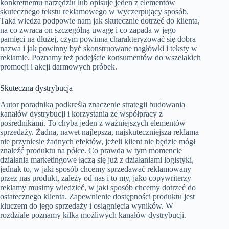
konkretnemu narzędziu lub opisuje jeden z elementów
skutecznego tekstu reklamowego w wyczerpujący sposób.
Taka wiedza podpowie nam jak skutecznie dotrzeć do klienta,
na co zwraca on szczególną uwagę i co zapada w jego
pamięci na dłużej, czym powinna charakteryzować się dobra
nazwa i jak powinny być skonstruowane nagłówki i teksty w
reklamie. Poznamy też podejście konsumentów do wszelakich
promocji i akcji darmowych próbek.
Skuteczna dystrybucja
Autor poradnika podkreśla znaczenie strategii budowania
kanałów dystrybucji i korzystania ze współpracy z
pośrednikami. To chyba jeden z ważniejszych elementów
sprzedaży. Żadna, nawet najlepsza, najskuteczniejsza reklama
nie przyniesie żadnych efektów, jeżeli klient nie będzie mógł
znaleźć produktu na półce. Co prawda w tym momencie
działania marketingowe łączą się już z działaniami logistyki,
jednak to, w jaki sposób chcemy sprzedawać reklamowany
przez nas produkt, zależy od nas i to my, jako copywriterzy
reklamy musimy wiedzieć, w jaki sposób chcemy dotrzeć do
ostatecznego klienta. Zapewnienie dostępności produktu jest
kluczem do jego sprzedaży i osiągnięcia wyników. W
rozdziale poznamy kilka możliwych kanałów dystrybucji.