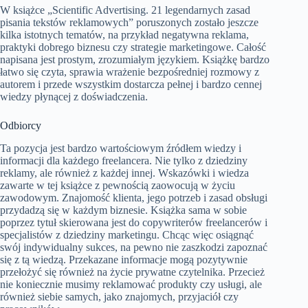
W książce „Scientific Advertising. 21 legendarnych zasad
pisania tekstów reklamowych” poruszonych zostało jeszcze
kilka istotnych tematów, na przykład negatywna reklama,
praktyki dobrego biznesu czy strategie marketingowe. Całość
napisana jest prostym, zrozumiałym językiem. Książkę bardzo
łatwo się czyta, sprawia wrażenie bezpośredniej rozmowy z
autorem i przede wszystkim dostarcza pełnej i bardzo cennej
wiedzy płynącej z doświadczenia.
Odbiorcy
Ta pozycja jest bardzo wartościowym źródłem wiedzy i
informacji dla każdego freelancera. Nie tylko z dziedziny
reklamy, ale również z każdej innej. Wskazówki i wiedza
zawarte w tej książce z pewnością zaowocują w życiu
zawodowym. Znajomość klienta, jego potrzeb i zasad obsługi
przydadzą się w każdym biznesie. Książka sama w sobie
poprzez tytuł skierowana jest do copywriterów freelancerów i
specjalistów z dziedziny marketingu. Chcąc więc osiągnąć
swój indywidualny sukces, na pewno nie zaszkodzi zapoznać
się z tą wiedzą. Przekazane informacje mogą pozytywnie
przełożyć się również na życie prywatne czytelnika. Przecież
nie koniecznie musimy reklamować produkty czy usługi, ale
również siebie samych, jako znajomych, przyjaciół czy