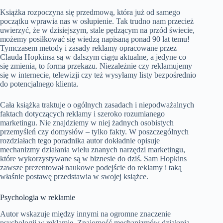
Książka rozpoczyna się przedmową, która już od samego
początku wprawia nas w osłupienie. Tak trudno nam przecież
uwierzyć, że w dzisiejszym, stale pędzącym na przód świecie,
możemy posiłkować się wiedzą napisaną ponad 90 lat temu!
Tymczasem metody i zasady reklamy opracowane przez
Clauda Hopkinsa są w dalszym ciągu aktualne, a jedyne co
się zmienia, to forma przekazu. Niezależnie czy reklamujemy
się w internecie, telewizji czy też wysyłamy listy bezpośrednio
do potencjalnego klienta.
Cała książka traktuje o ogólnych zasadach i niepodważalnych
faktach dotyczących reklamy i szeroko rozumianego
marketingu. Nie znajdziemy w niej żadnych osobistych
przemyśleń czy domysłów – tylko fakty. W poszczególnych
rozdziałach tego poradnika autor dokładnie opisuje
mechanizmy działania wielu znanych narzędzi marketingu,
które wykorzystywane są w biznesie do dziś. Sam Hopkins
zawsze prezentował naukowe podejście do reklamy i taką
właśnie postawę przedstawia w swojej książce.
Psychologia w reklamie
Autor wskazuje między innymi na ogromne znaczenie
psychologii w reklamie. Znajomość mechanizmów działania