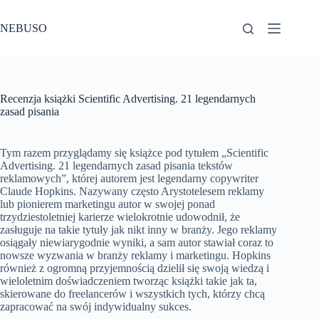
Przejdź
do
NEBUSO
treści
Recenzja książki Scientific Advertising. 21 legendarnych
zasad pisania
Tym razem przyglądamy się książce pod tytułem „Scientific
Advertising. 21 legendarnych zasad pisania tekstów
reklamowych”, której autorem jest legendarny copywriter
Claude Hopkins. Nazywany często Arystotelesem reklamy
lub pionierem marketingu autor w swojej ponad
trzydziestoletniej karierze wielokrotnie udowodnił, że
zasługuje na takie tytuły jak nikt inny w branży. Jego reklamy
osiągały niewiarygodnie wyniki, a sam autor stawiał coraz to
nowsze wyzwania w branży reklamy i marketingu. Hopkins
również z ogromną przyjemnością dzielił się swoją wiedzą i
wieloletnim doświadczeniem tworząc książki takie jak ta,
skierowane do freelancerów i wszystkich tych, którzy chcą
zapracować na swój indywidualny sukces.