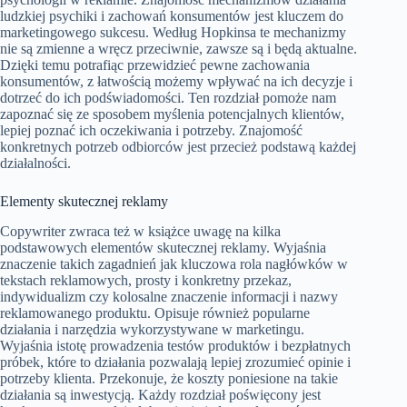
ludzkiej psychiki i zachowań konsumentów jest kluczem do
marketingowego sukcesu. Według Hopkinsa te mechanizmy
nie są zmienne a wręcz przeciwnie, zawsze są i będą aktualne.
Dzięki temu potrafiąc przewidzieć pewne zachowania
konsumentów, z łatwością możemy wpływać na ich decyzje i
dotrzeć do ich podświadomości. Ten rozdział pomoże nam
zapoznać się ze sposobem myślenia potencjalnych klientów,
lepiej poznać ich oczekiwania i potrzeby. Znajomość
konkretnych potrzeb odbiorców jest przecież podstawą każdej
działalności.
Elementy skutecznej reklamy
Copywriter zwraca też w książce uwagę na kilka
podstawowych elementów skutecznej reklamy. Wyjaśnia
znaczenie takich zagadnień jak kluczowa rola nagłówków w
tekstach reklamowych, prosty i konkretny przekaz,
indywidualizm czy kolosalne znaczenie informacji i nazwy
reklamowanego produktu. Opisuje również popularne
działania i narzędzia wykorzystywane w marketingu.
Wyjaśnia istotę prowadzenia testów produktów i bezpłatnych
próbek, które to działania pozwalają lepiej zrozumieć opinie i
potrzeby klienta. Przekonuje, że koszty poniesione na takie
działania są inwestycją. Każdy rozdział poświęcony jest