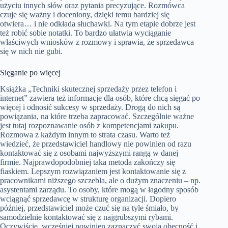
użyciu innych słów oraz pytania precyzujące. Rozmówca
czuje się ważny i doceniony, dzięki temu bardziej się
otwiera… i nie odkłada słuchawki. Na tym etapie dobrze jest
też robić sobie notatki. To bardzo ułatwia wyciąganie
właściwych wniosków z rozmowy i sprawia, że sprzedawca
się w nich nie gubi.
Sięganie po więcej
Książka „Techniki skutecznej sprzedaży przez telefon i
internet” zawiera też informacje dla osób, które chcą sięgać po
więcej i odnosić sukcesy w sprzedaży. Drogą do nich są
powiązania, na które trzeba zapracować. Szczególnie ważne
jest tutaj rozpoznawanie osób z kompetencjami zakupu.
Rozmowa z każdym innym to strata czasu. Warto też
wiedzieć, że przedstawiciel handlowy nie powinien od razu
kontaktować się z osobami najwyższymi rangą w danej
firmie. Najprawdopodobniej taka metoda zakończy się
fiaskiem. Lepszym rozwiązaniem jest kontaktowanie się z
pracownikami niższego szczebla, ale o dużym znaczeniu – np.
asystentami zarządu. To osoby, które mogą w łagodny sposób
wciągnąć sprzedawcę w strukturę organizacji. Dopiero
później, przedstawiciel może czuć się na tyle śmiało, by
samodzielnie kontaktować się z najgrubszymi rybami.
Oczywiście, wcześniej powinien zaznaczyć swoją obecność i