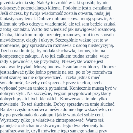
przedstawienia się. Należy to zrobić w taki sposób, by nie
odstraszyć potencjalnego klienta. Podobnie jest z e-mailami.
Jeśli chcesz, by twoja wiadomość została otwarta, nadaj jej
fantastyczny temat. Dobrze dobrane słowa mogą sprawić, że
klient nie tylko odczyta wiadomość, ale też sam będzie szukał
z tobą kontaktu. Warto też wiedzieć jak nawigować rozmową.
Osoba, która kontroluje przebieg rozmowy, robi to w sposób
niewidoczny, ciągły i ukryty. Szczególnie ważne jest to w
momencie, gdy sprzedawca rozmawia z osobą niedecyzyjną.
Trzeba nakłonić ją, by oddała słuchawkę komuś, kto ma
kompetencje zakupu. A to już całkiem trudna sztuka, więc
rady z pewnością się przydadzą. Niezwykle ważne jest
zadawanie pytań. Muszą budować zaufanie odbiorcy. Dobrze
jest zadawać tylko jedno pytanie na raz, po to by rozmówca
miał szansę na nie odpowiedzieć. Trzeba jednak mieć
świadomość, że żeby coś sprzedać przez telefon, trzeba
wykonać pewien taniec z pytaniami. Koniecznie muszą być w
dobrym stylu. Na szczęście, Fegion przygotował przykłady
dobrych pytań i tych kiepskich. Konwersacja to nie tylko
mówienie. To też słuchanie. Dobry sprzedawca umie słuchać.
Bardzo często rozmówca nieświadomie daje wskazówki, co
by go przekonało do zakupu i jakie wartości sobie ceni.
Wystarczy tylko je właściwie zinterpretować. Warto też
pamiętać o słuchaniu aktywnym. Jego dwa elementy to:
parafrazowanie, czyli mówienie tego samego zdania przy