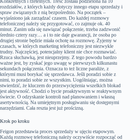
Konkretnych i rzetelnych. Treść została podzielona na 10
rozdziałów, z których każdy dotyczy innego etapu sprzedaży i
spraw związanych z nią bezpośrednio. Na początek –
wyjaśniono jak zarządzać czasem. Do każdej rozmowy
telefonicznej należy się przygotować, co zajmuje ok. 40
minut. Zanim uda się nawiązać połączenie, trzeba zadzwonić
średnio cztery razy… a i to nie daje gwarancji, że osoba po
drugiej stronie będzie miała ochotę na rozmowę. Żyjemy w
czasach, w których marketing telefoniczny jest niezwykle
trudny. Najczęściej, potencjalny klient nie chce rozmawiać.
Rzuca słuchawką, jest nieuprzejmy. Z tego powodu bardzo
ważne jest, by zyskać jego uwagę w pierwszych kilkunastu
sekundach połączenia. Oznacza to też liczne paraliże, z
którymi musi borykać się sprzedawca. Jeśli poradzi sobie z
nimi, to poradzi sobie ze wszystkim. Uogólniając, można
stwierdzić, że kluczem do przezwyciężenia wszelkich blokad
jest aktywność. Chodzi o bycie proaktywnym w reaktywnym
świecie. O odzyskanie kontroli nad planowaniem i własną
asertywnością. Na umiejętnym posługiwaniu się dostępnymi
narzędziami. Cała reszta jest już prościzną.
Krok po kroku
Feigon przedstawia proces sprzedaży w ujęciu etapowym.
Każdą rozmowę telefoniczną należy oczywiście rozpocząć od