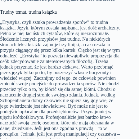
Trudny temat, trudna książka
„Erystyka, czyli sztuka prowadzenia sporów” to trudna
książka. Język, którym została napisana, jest dość archaiczny.
Pełno w niej łacińskich cytatów, które są niezrozumiałe.
Śledzenie licznych przypisów jest trudne. Na niektórych
stronach tekst książki zajmuje trzy linijki, a cała reszta to
przypis ciągnący się przez kilka kartek. Ciężko jest się w tym
odnaleźć. „Erystyka” to pozycja niewątpliwie propozycja dla
osób zdecydowanie zainteresowanych filozofią. Trzeba
jednak przyznać, że jest bardzo ciekawa. Warto przebrnąć
przez język tylko po to, by poszerzyć własne horyzonty i
wiedzieć więcej. Zacznijmy od tego, że człowiek powinien
zmienić swoje podejście do prowadzenia sporów. Nie chodzi
przecież tylko o to, by kłócić się dla samej kłótni. Chodzi o
narzucenie drugiej stronie swojego zdania. Jednak, według
Schopenhauera dobry człowiek nie spiera się, gdy wie, że
jego twierdzenie jest niewłaściwe. Być może nie jest to
podejście opłacalne dla przedsiębiorców. Przynajmniej w
ujęciu krótkofalowym. Profesjonaliście jest bardzo łatwo
narzucić swoją teorię osobom, które nie mają obeznania w
danej dziedzinie. Jeśli jest ona zgodna z prawdą – to w
porządku. Jednak, jeśli jest próbą manipulacji czy oszustwa –