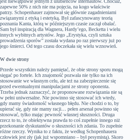
jest niewątpliwie jednym z ulubieńców internautów. Chociaż,
zapewne 50% z nich nie ma pojęcia, na kogo właściwie
patrzy. Schopenhauer zajmował się głównie zagadnieniami
związanymi z etyką i estetyką. Był zafascynowany teorią
poznania Kanta, którą w późniejszym czasie zaczął obalać.
Sam był inspiracją dla Wagnera, Hardy’ego, Becketta i wielu
innych wybitnych artystów. Jego „Erystyka, czyli sztuka
prowadzenia sporów” została wydana po raz pierwszy już po
jego śmierci. Od tego czasu doczekała się wielu wznowień.
W dwie strony
Przede wszystkim należy pamiętać, że obie strony sporu mogą
sięgać po fortele. Ich znajomość pozwala nie tylko na ich
stosowanie we własnym celu, ale też na zabezpieczenie się
przed ewentualnymi manipulacjami ze strony oponenta.
Trzeba jednak zaznaczyć, że proponowane rozwiązania nie są
w pełni uniwersalne. Nie powinno się stosować ich wtedy,
gdy mamy świadomość własnego błędu. Nie chodzi o to, by
upierać się, gdy nie mamy racji… pełen arsenał powinno się
stosować, tylko mając pewność własnej słuszności. Druga
rzecz to to, że obiektywna prawda to coś zupełnie innego niż
przekonanie dyskutantów o słuszności ich zdania. To zupełnie
różne rzeczy. Wynika to z faktu, że według Schopenhauera
człowiek jest zły (jak już wspomniano – był pesymistą). Skoro