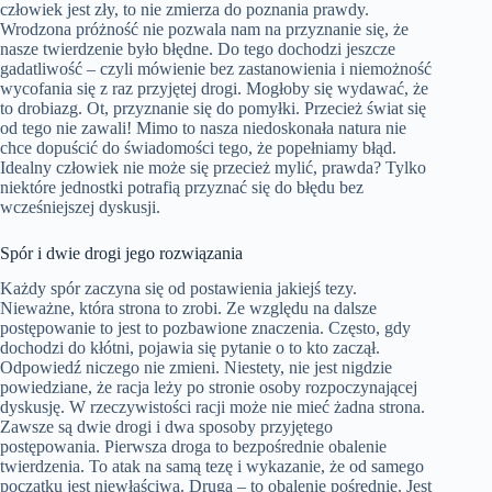
człowiek jest zły, to nie zmierza do poznania prawdy.
Wrodzona próżność nie pozwala nam na przyznanie się, że
nasze twierdzenie było błędne. Do tego dochodzi jeszcze
gadatliwość – czyli mówienie bez zastanowienia i niemożność
wycofania się z raz przyjętej drogi. Mogłoby się wydawać, że
to drobiazg. Ot, przyznanie się do pomyłki. Przecież świat się
od tego nie zawali! Mimo to nasza niedoskonała natura nie
chce dopuścić do świadomości tego, że popełniamy błąd.
Idealny człowiek nie może się przecież mylić, prawda? Tylko
niektóre jednostki potrafią przyznać się do błędu bez
wcześniejszej dyskusji.
Spór i dwie drogi jego rozwiązania
Każdy spór zaczyna się od postawienia jakiejś tezy.
Nieważne, która strona to zrobi. Ze względu na dalsze
postępowanie to jest to pozbawione znaczenia. Często, gdy
dochodzi do kłótni, pojawia się pytanie o to kto zaczął.
Odpowiedź niczego nie zmieni. Niestety, nie jest nigdzie
powiedziane, że racja leży po stronie osoby rozpoczynającej
dyskusję. W rzeczywistości racji może nie mieć żadna strona.
Zawsze są dwie drogi i dwa sposoby przyjętego
postępowania. Pierwsza droga to bezpośrednie obalenie
twierdzenia. To atak na samą tezę i wykazanie, że od samego
początku jest niewłaściwa. Druga – to obalenie pośrednie. Jest