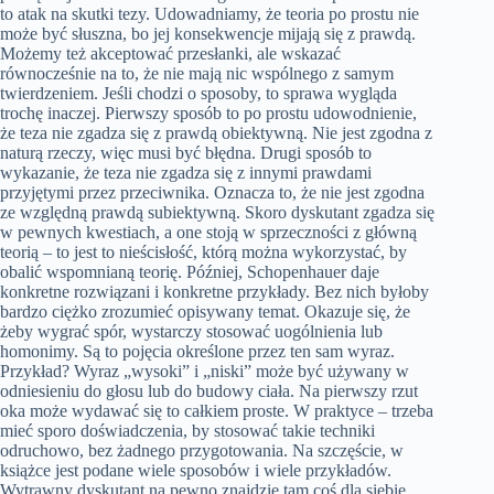
to atak na skutki tezy. Udowadniamy, że teoria po prostu nie
może być słuszna, bo jej konsekwencje mijają się z prawdą.
Możemy też akceptować przesłanki, ale wskazać
równocześnie na to, że nie mają nic wspólnego z samym
twierdzeniem. Jeśli chodzi o sposoby, to sprawa wygląda
trochę inaczej. Pierwszy sposób to po prostu udowodnienie,
że teza nie zgadza się z prawdą obiektywną. Nie jest zgodna z
naturą rzeczy, więc musi być błędna. Drugi sposób to
wykazanie, że teza nie zgadza się z innymi prawdami
przyjętymi przez przeciwnika. Oznacza to, że nie jest zgodna
ze względną prawdą subiektywną. Skoro dyskutant zgadza się
w pewnych kwestiach, a one stoją w sprzeczności z główną
teorią – to jest to nieścisłość, którą można wykorzystać, by
obalić wspomnianą teorię. Później, Schopenhauer daje
konkretne rozwiązani i konkretne przykłady. Bez nich byłoby
bardzo ciężko zrozumieć opisywany temat. Okazuje się, że
żeby wygrać spór, wystarczy stosować uogólnienia lub
homonimy. Są to pojęcia określone przez ten sam wyraz.
Przykład? Wyraz „wysoki” i „niski” może być używany w
odniesieniu do głosu lub do budowy ciała. Na pierwszy rzut
oka może wydawać się to całkiem proste. W praktyce – trzeba
mieć sporo doświadczenia, by stosować takie techniki
odruchowo, bez żadnego przygotowania. Na szczęście, w
książce jest podane wiele sposobów i wiele przykładów.
Wytrawny dyskutant na pewno znajdzie tam coś dla siebie.