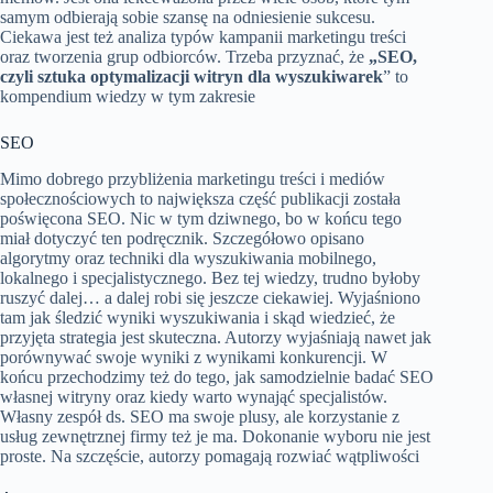
samym odbierają sobie szansę na odniesienie sukcesu.
Ciekawa jest też analiza typów kampanii marketingu treści
oraz tworzenia grup odbiorców. Trzeba przyznać, że
„SEO,
czyli sztuka optymalizacji witryn dla wyszukiwarek
” to
kompendium wiedzy w tym zakresie
SEO
Mimo dobrego przybliżenia marketingu treści i mediów
społecznościowych to największa część publikacji została
poświęcona SEO. Nic w tym dziwnego, bo w końcu tego
miał dotyczyć ten podręcznik. Szczegółowo opisano
algorytmy oraz techniki dla wyszukiwania mobilnego,
lokalnego i specjalistycznego. Bez tej wiedzy, trudno byłoby
ruszyć dalej… a dalej robi się jeszcze ciekawiej. Wyjaśniono
tam jak śledzić wyniki wyszukiwania i skąd wiedzieć, że
przyjęta strategia jest skuteczna. Autorzy wyjaśniają nawet jak
porównywać swoje wyniki z wynikami konkurencji. W
końcu przechodzimy też do tego, jak samodzielnie badać SEO
własnej witryny oraz kiedy warto wynająć specjalistów.
Własny zespół ds. SEO ma swoje plusy, ale korzystanie z
usług zewnętrznej firmy też je ma. Dokonanie wyboru nie jest
proste. Na szczęście, autorzy pomagają rozwiać wątpliwości