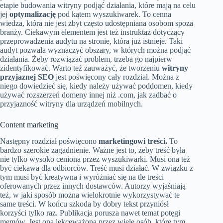
etapie budowania witryny podjąć działania, które mają na celu
jej
optymalizację
pod kątem wyszukiwarek. To cenna
wiedza, która nie jest zbyt często udostępniana osobom spoza
branży. Ciekawym elementem jest też instruktaż dotyczący
przeprowadzenia audytu na stronie, która już istnieje. Taki
audyt pozwala wyznaczyć obszary, w których można podjąć
działania. Żeby rozwiązać problem, trzeba go najpierw
zidentyfikować. Warto też zauważyć, że tworzeniu
witryny
przyjaznej SEO
jest poświęcony cały rozdział. Można z
niego dowiedzieć się, kiedy należy używać poddomen, kiedy
używać rozszerzeń domeny innej niż .com, jak zadbać o
przyjazność witryny dla urządzeń mobilnych.
Content marketing
Następny rozdział poświęcono
marketingowi treści.
To
bardzo szerokie zagadnienie. Ważne jest to, żeby treść była
nie tylko wysoko ceniona przez wyszukiwarki. Musi ona też
być ciekawa dla odbiorców. Treść musi działać. W związku z
tym musi być kreatywna i wyróżniać się na tle treści
oferowanych przez innych dostawców. Autorzy wyjaśniają
też, w jaki sposób można wielokrotnie wykorzystywać te
same treści. W końcu szkoda by dobry tekst przyniósł
korzyści tylko raz. Publikacja porusza nawet temat potęgi
memów. Jest ona lekceważona przez wiele osób, które tym