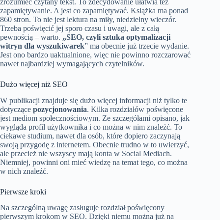
zrozumieć czytany tekst. To zdecydowanie ułatwia też
zapamiętywanie. A jest co zapamiętywać. Książka ma ponad
860 stron. To nie jest lektura na miły, niedzielny wieczór.
Trzeba poświęcić jej sporo czasu i uwagi, ale z całą
pewnością – warto.
„SEO, czyli sztuka optymalizacji
witryn dla wyszukiwarek
” ma obecnie już trzecie wydanie.
Jest ono bardzo uaktualnione, więc nie powinno rozczarować
nawet najbardziej wymagających czytelników.
Dużo więcej niż SEO
W publikacji znajduje się dużo więcej informacji niż tylko te
dotyczące
pozycjonowania
. Kilka rozdziałów poświęcone
jest mediom społecznościowym. Ze szczegółami opisano, jak
wygląda profil użytkownika i co można w nim znaleźć. To
ciekawe studium, nawet dla osób, które dopiero zaczynają
swoją przygodę z internetem. Obecnie trudno w to uwierzyć,
ale przecież nie wszyscy mają konta w Social Mediach.
Niemniej, powinni oni mieć wiedzę na temat tego, co można
w nich znaleźć.
Pierwsze kroki
Na szczególną uwagę zasługuje rozdział poświęcony
pierwszym krokom w SEO. Dzięki niemu można już na