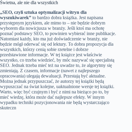
Świetna, ale nie dla wszystkich
„SEO, czyli sztuka optymalizacji witryn dla
wyszukiwarek”
to bardzo dobra książka. Jest napisana
przystępnym językiem, ale mimo to – nie będzie dobrym
wyborem dla nowicjusza w branży. Jeśli ktoś ma ochotę
poznać podstawy SEO, to powinien wybierać inne publikacje.
Natomiast każdy, kto ma już doświadczenie w branży, nie
będzie mógł oderwać się od lektury. To dobra propozycja dla
wszystkich, którzy cenią sobie rzetelne i dobrze
przedstawione informacje. W tej książce jest właściwie
wszystko, co trzeba wiedzieć, by móc nazywać się specjalistą
SEO. Jednak trzeba mieć też na uwadze to, że algorytmy się
zmieniają. Z czasem, informacje (nawet z najlepszego
opracowania) ulegają dewaluacji. Przestają być aktualne.
Można jednak przypuszczać, że autorzy tej książki będą
wypuszczać na świat kolejne, uaktualnione wersje tej książki.
Warto, więc być czujnym i być z nimi na bieżąco po to, by
mieć wiedzę, która może dać najlepsze efekty. W innym
wypadku techniki pozycjonowania nie będą wystarczająco
skuteczn