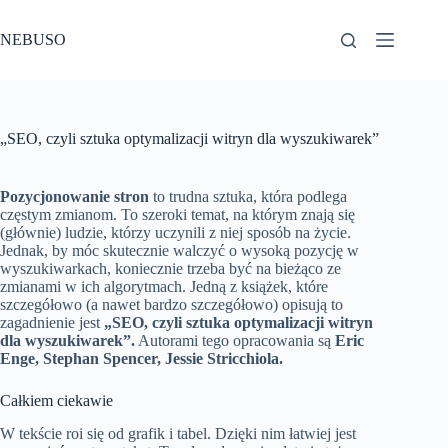
Przejdź
do
NEBUSO
treści
„SEO, czyli sztuka optymalizacji witryn dla wyszukiwarek”
Pozycjonowanie stron
to trudna sztuka, która podlega
częstym zmianom. To szeroki temat, na którym znają się
(głównie) ludzie, którzy uczynili z niej sposób na życie.
Jednak, by móc skutecznie walczyć o wysoką pozycję w
wyszukiwarkach, koniecznie trzeba być na bieżąco ze
zmianami w ich algorytmach. Jedną z książek, które
szczegółowo (a nawet bardzo szczegółowo) opisują to
zagadnienie jest
„
SEO
, czyli sztuka optymalizacji witryn
dla wyszukiwarek”.
Autorami tego opracowania są
Eric
Enge, Stephan Spencer, Jessie Stricchiola.
Całkiem ciekawie
W tekście roi się od grafik i tabel. Dzięki nim łatwiej jest