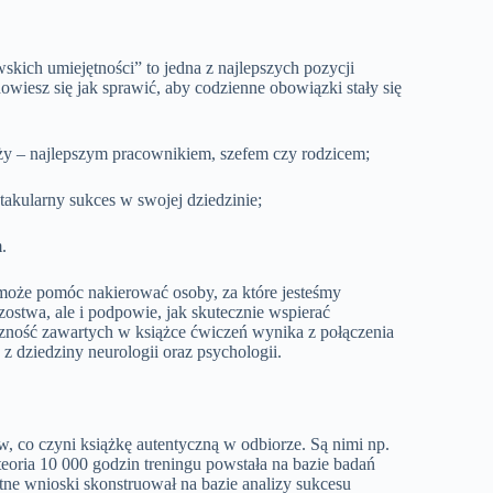
wskich umiejętności” to jedna z najlepszych pozycji
wiesz się jak sprawić, aby codzienne obowiązki stały się
anży – najlepszym pracownikiem, szefem czy rodzicem;
takularny sukces w swojej dziedzinie;
.
 może pomóc nakierować osoby, za które jesteśmy
stwa, ale i podpowie, jak skutecznie wspierać
ność zawartych w książce ćwiczeń wynika z połączenia
 dziedziny neurologii oraz psychologii.
w, co czyni książkę autentyczną w odbiorze. Są nimi np.
eoria 10 000 godzin treningu powstała na bazie badań
ne wnioski skonstruował na bazie analizy sukcesu