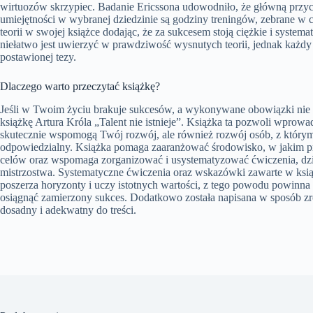
wirtuozów skrzypiec. Badanie Ericssona udowodniło, że główną przy
umiejętności w wybranej dziedzinie są godziny treningów, zebrane w c
teorii w swojej książce dodając, że za sukcesem stoją ciężkie i systemat
niełatwo jest uwierzyć w prawdziwość wysnutych teorii, jednak każdy
postawionej tezy.
Dlaczego warto przeczytać książkę?
Jeśli w Twoim życiu brakuje sukcesów, a wykonywane obowiązki nie 
książkę Artura Króla „Talent nie istnieje”. Książka ta pozwoli wprowa
skutecznie wspomogą Twój rozwój, ale również rozwój osób, z którymi 
odpowiedzialny. Książka pomaga zaaranżować środowisko, w jakim 
celów oraz wspomaga zorganizować i usystematyzować ćwiczenia, dzięk
mistrzostwa. Systematyczne ćwiczenia oraz wskazówki zawarte w ksią
poszerza horyzonty i uczy istotnych wartości, z tego powodu powinna
osiągnąć zamierzony sukces. Dodatkowo została napisana w sposób zro
dosadny i adekwatny do treści.