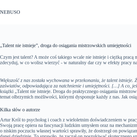
Przejdź
do
NEBUSO
treści
„Talent nie istnieje”, droga do osiągania mistrzowskich umiejętności
Czym jest talent? A może coś takiego wcale nie istnieje i ciężką pracą
zdecyduj, w co wolisz wierzyć - w naturalny dar czy w efekty pracy n
Większość z nas została wychowana w przekonaniu, że talent istnieje. Że
zaświatów, odpowiadająca za natchnienie i umiejętności. […] A co, jeśl
książki „Talent nie istnieje. Droga do praktycznego osiągania mistrzo
temat olbrzymich możliwości, którymi dysponuje każdy z nas. Jak osi
Kilka słów o autorze
Artur Król to psycholog i coach z wieloletnim doświadczeniem w prac
Swoją pracę opiera na fascynacji ludzkim umysłem oraz na mechanizm
o niskim poczuciu własnej wartości sprawiły, że dostrzegł on powiąza
danej dziedzinie. To sprawiło, że zaczął on poszukiwać skutecznego s