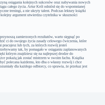
czyną osiągania kolejnych sukcesów oraz nabywania nowych
iągu całego życia. Artur Król odniósł się do wspomnianej
yczne treningi, a nie ukryty talent. Podczas lektury książki
 kolejny argument utwierdza czytelnika w słuszności
przynoszą zamierzonych rezultatów, warto sięgnąć po
dzić ci do swojego życia zasady celowego ćwiczenia, które
pracujesz lub tych, za których rozwój jesteś
przebywamy tak, by pomagało w osiąganiu zaplanowanych
i którym znajdziesz się na najlepszej drodze do
żce pokażą jak zostać mistrzem w swoim fachu. Książka
 być polecana każdemu, kto dba o własny rozwój i chce
zumiały dla każdego odbiorcy, co sprawia, że przekaz jest