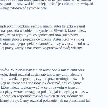
osiągania mistrzowskich umiejętności” jest zbiorem rozwiązań
ozwalają zdobywać życiowe cele.
rządzących ludzkimi zachowaniami autor książki wysnuł
 z nas posiada w sobie olbrzymie możliwości, które należy
yśl, że za wybitnymi osiągnięciami oraz sukcesami
h umiejętności poprzez ćwiczenia. Artur Król w swojej
e sukcesu, a jego spektakularność zależy wyłącznie od nas.
wałej pracy każdy z nas może wypracować swój własny
iałów. W pierwszym z nich autor obala mit talentu oraz
ju, drugi rozdział został zatytułowany „mit talentu a
 odpowiedź na pytanie, czy nic poza treningiem swoich
ji na talent oraz sposoby jak ćwiczyć, aby osiągnąć
a, które należy wykonywać w celu rozwoju własnych
ast piąty zwraca uwagę na pułapki, jakie czyhają na nas w
ów, chcących wspomóc rozwój swoich dzieci, siódmy dla
snej pracy. Ósmy rozdział pokazuje, jak na przestrzeni lat