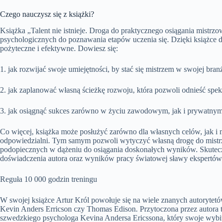
Czego nauczysz się z książki?
Książka „Talent nie istnieje. Droga do praktycznego osiągania mistrzo
psychologicznych do poznawania etapów uczenia się. Dzięki książce do
pożyteczne i efektywne. Dowiesz się:
1. jak rozwijać swoje umiejętności, by stać się mistrzem w swojej br
2. jak zaplanować własną ścieżkę rozwoju, która pozwoli odnieść spek
3. jak osiągnąć sukces zarówno w życiu zawodowym, jak i prywatnym
Co więcej, książka może posłużyć zarówno dla własnych celów, jak i
odpowiedzialni. Tym samym pozwoli wytyczyć własną drogę do mistrzo
podopiecznych w dążeniu do osiągania doskonałych wyników. Skutecz
doświadczenia autora oraz wyników pracy światowej sławy ekspertów z
Reguła 10 000 godzin treningu
W swojej książce Artur Król powołuje się na wiele znanych autorytetó
Kevin Anders Erricson czy Thomas Edison. Przytoczona przez autora t
szwedzkiego psychologa Kevina Andersa Ericssona, który swoje wybit