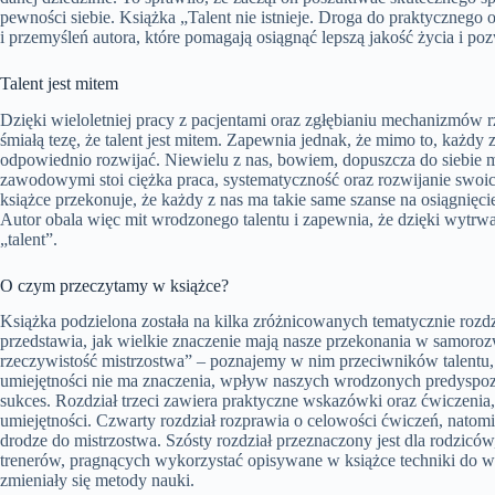
pewności siebie. Książka „Talent nie istnieje. Droga do praktycznego 
i przemyśleń autora, które pomagają osiągnąć lepszą jakość życia i p
Talent jest mitem
Dzięki wieloletniej pracy z pacjentami oraz zgłębianiu mechanizmów 
śmiałą tezę, że talent jest mitem. Zapewnia jednak, że mimo to, każdy
odpowiednio rozwijać. Niewielu z nas, bowiem, dopuszcza do siebie m
zawodowymi stoi ciężka praca, systematyczność oraz rozwijanie swoic
książce przekonuje, że każdy z nas ma takie same szanse na osiągnięci
Autor obala więc mit wrodzonego talentu i zapewnia, że dzięki wytr
„talent”.
O czym przeczytamy w książce?
Książka podzielona została na kilka zróżnicowanych tematycznie rozdz
przedstawia, jak wielkie znaczenie mają nasze przekonania w samorozwo
rzeczywistość mistrzostwa” – poznajemy w nim przeciwników talentu,
umiejętności nie ma znaczenia, wpływ naszych wrodzonych predyspozyc
sukces. Rozdział trzeci zawiera praktyczne wskazówki oraz ćwiczeni
umiejętności. Czwarty rozdział rozprawia o celowości ćwiczeń, natomi
drodze do mistrzostwa. Szósty rozdział przeznaczony jest dla rodzic
trenerów, pragnących wykorzystać opisywane w książce techniki do wła
zmieniały się metody nauki.