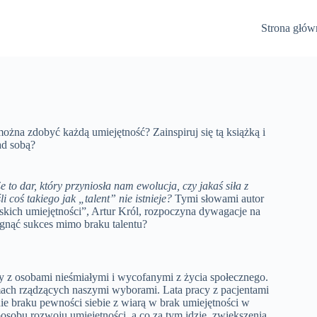
Strona głów
 można zdobyć każdą umiejętność? Zainspiruj się tą książką i
ad sobą?
 to dar, który przyniosła nam ewolucja, czy jakaś siła z
i coś takiego jak „talent” nie istnieje?
Tymi słowami autor
wskich umiejętności”, Artur Król, rozpoczyna dywagacje na
ągnąć sukces mimo braku talentu?
y z osobami nieśmiałymi i wycofanymi z życia społecznego.
ach rządzących naszymi wyborami. Lata pracy z pacjentami
nie braku pewności siebie z wiarą w brak umiejętności w
posobu rozwoju umiejętności, a co za tym idzie, zwiększenia