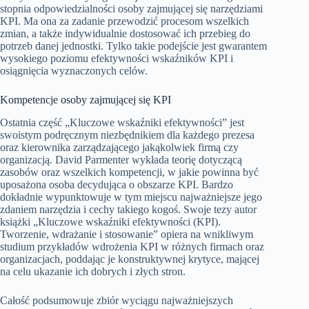
stopnia odpowiedzialności osoby zajmującej się narzędziami
KPI. Ma ona za zadanie przewodzić procesom wszelkich
zmian, a także indywidualnie dostosować ich przebieg do
potrzeb danej jednostki. Tylko takie podejście jest gwarantem
wysokiego poziomu efektywności wskaźników KPI i
osiągnięcia wyznaczonych celów.
Kompetencje osoby zajmującej się KPI
Ostatnia część „Kluczowe wskaźniki efektywności” jest
swoistym podręcznym niezbędnikiem dla każdego prezesa
oraz kierownika zarządzającego jakąkolwiek firmą czy
organizacją. David Parmenter wykłada teorię dotyczącą
zasobów oraz wszelkich kompetencji, w jakie powinna być
uposażona osoba decydująca o obszarze KPI. Bardzo
dokładnie wypunktowuje w tym miejscu najważniejsze jego
zdaniem narzędzia i cechy takiego kogoś. Swoje tezy autor
książki „Kluczowe wskaźniki efektywności (KPI).
Tworzenie, wdrażanie i stosowanie” opiera na wnikliwym
studium przykładów wdrożenia KPI w różnych firmach oraz
organizacjach, poddając je konstruktywnej krytyce, mającej
na celu ukazanie ich dobrych i złych stron.
Całość podsumowuje zbiór wyciągu najważniejszych