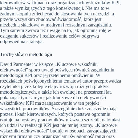
kierowników w firmach oraz organizacjach wskaźników KPI,
a także wynikających z tego konsekwencji. Nie ma to w
żadnym stopniu zniechęcać do stosowania tych narzędzi, a
przede wszystkim zbudować świadomość, która jest
niezbędną składową w mądrym i rozsądnym zarządzaniu.
Tym samym zwraca też uwagę na to, jak ogromną rolę w
osiąganiu sukcesów i realizowaniu celów odgrywa
odpowiednia strategia.
Trochę słów o metodologii
David Parmenter w książce „Kluczowe wskaźniki
efektywności” sporo uwagi poświęca również zagadnieniu
metodologii KPI oraz jej rzetelnemu omówieniu. W
rozdziałach poświęconych temu tematowi autor przeprowadza
czytelnika przez kolejne etapy rozwoju różnych praktyk
metodologicznych, a także ich ewolucji na przestrzeni lat,
pokazując tym samym, jak kluczowe dla efektywności
wskaźników KPI ma zaangażowanie w ten projekt
wszystkich pracowników. Szczególnie duże znaczenie mają
prezesi i kadr kierowniczych, których postawa ogromnie
rzutuje na postawy pracowników niższych szczebli, natomiast
ich udział w realizacji KPI jest nie mniej istotny. „Kluczowe
wskaźniki efektywności” buduje w osobach zarządzających
różnymi firmami czy organizacjami świadomość rangi oraz