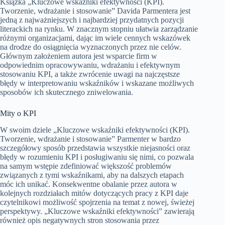
Książka „Kluczowe wskaźniki efektywności (KPI).
Tworzenie, wdrażanie i stosowanie” Davida Parmentera jest
jedną z najważniejszych i najbardziej przydatnych pozycji
literackich na rynku. W znacznym stopniu ułatwia zarządzanie
różnymi organizacjami, dając im wiele cennych wskazówek
na drodze do osiągnięcia wyznaczonych przez nie celów.
Głównym założeniem autora jest wsparcie firm w
odpowiednim opracowywaniu, wdrażaniu i efektywnym
stosowaniu KPI, a także zwrócenie uwagi na najczęstsze
błędy w interpretowaniu wskaźników i wskazane możliwych
sposobów ich skutecznego zniwelowania.
Mity o KPI
W swoim dziele „Kluczowe wskaźniki efektywności (KPI).
Tworzenie, wdrażanie i stosowanie” Parmenter w bardzo
szczegółowy sposób przedstawia wszystkie niejasności oraz
błędy w rozumieniu KPI i posługiwaniu się nimi, co pozwala
na samym wstępie zdefiniować większość problemów
związanych z tymi wskaźnikami, aby na dalszych etapach
móc ich unikać. Konsekwentne obalanie przez autora w
kolejnych rozdziałach mitów dotyczących pracy z KPI daje
czytelnikowi możliwość spojrzenia na temat z nowej, świeżej
perspektywy. „Kluczowe wskaźniki efektywności” zawierają
również opis negatywnych stron stosowania przez