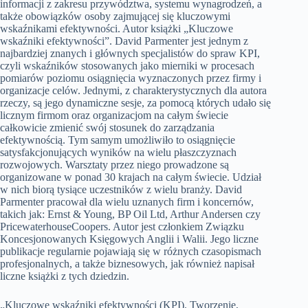
informacji z zakresu przywództwa, systemu wynagrodzeń, a
także obowiązków osoby zajmującej się kluczowymi
wskaźnikami efektywności. Autor książki „Kluczowe
wskaźniki efektywności”. David Parmenter jest jednym z
najbardziej znanych i głównych specjalistów do spraw KPI,
czyli wskaźników stosowanych jako mierniki w procesach
pomiarów poziomu osiągnięcia wyznaczonych przez firmy i
organizacje celów. Jednymi, z charakterystycznych dla autora
rzeczy, są jego dynamiczne sesje, za pomocą których udało się
licznym firmom oraz organizacjom na całym świecie
całkowicie zmienić swój stosunek do zarządzania
efektywnością. Tym samym umożliwiło to osiągnięcie
satysfakcjonujących wyników na wielu płaszczyznach
rozwojowych. Warsztaty przez niego prowadzone są
organizowane w ponad 30 krajach na całym świecie. Udział
w nich biorą tysiące uczestników z wielu branży. David
Parmenter pracował dla wielu uznanych firm i koncernów,
takich jak: Ernst & Young, BP Oil Ltd, Arthur Andersen czy
PricewaterhouseCoopers. Autor jest członkiem Związku
Koncesjonowanych Księgowych Anglii i Walii. Jego liczne
publikacje regularnie pojawiają się w różnych czasopismach
profesjonalnych, a także biznesowych, jak również napisał
liczne książki z tych dziedzin.
„Kluczowe wskaźniki efektywności (KPI). Tworzenie,