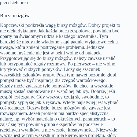
przedsiębiorca.
Burza mózgów
Kopczewski podkreśla wagę burzy mózgów. Dobry projekt to
nie efekt dyktatury. Jak każda praca zespołowa, powinien być
oparty na świadomym udziale każdego uczestnika. Tym
bardziej że nigdy nie wiadomo skąd padnie wyjątkowo celna
uwaga, która zmieni postrzeganie problemu. Jednakże
wspólne myślenie nie jest w pełni wolne od pułapek.
Przygotowując się do burzy mózgów, należy zawsze ustalić
lub przypomnieć reguły rozmowy. Po pierwsze – nie wolno
krytykować cudzych pomysłów. Liczy się szacunek
wszystkich członków grupy. Poza tym nawet pozornie głupi
pomysł może być inspiracją dla czegoś wartościowego.
Każdy może zgłaszać tyle pomysłów, ile chce, a wszystkie
muszą zostać zanotowane na wspólnej tablicy. Dobrze, jeśli
zespół jest zgrany. Gdy wszyscy czują się swobodnie, to
pomysły sypią się jak z rękawa. Wtedy najłatwiej jest wybrać
coś realnego. Oczywiście, burza mózgów nie zawsze jest
rozwiązaniem. Jeżeli problem ma bardzo specjalistyczną
naturę, np. wybór materiału o określonych parametrach – to
zająć się tym powinna grupa ekspertów na podstawie
rzetelnych wyników, a nie wesołej kreatywności. Niezwykle
ważna jest w tym wszystkim rola kierownika projektu, który