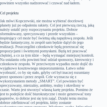
powinien wszystko nadzorować i czuwać nad ładem.
Cel projektu
Jak mówi Kopczewski, nie można wybierać docelowej
planety już po odpaleniu rakiety. Cel jest pierwszą rzeczą, jaką
należy ustalić przy rozpoczynaniu projektu. Dobrze
sformułowany, sprecyzowany i przede wszystkim –
inspirujący cel może być świetną siłą napędową zespołu. Jeśli
będzie fantastyczny, to zespół sam będzie dążył do jego
realizacji. Poszczególni członkowie będą przerzucać się
propozycjami i świetnymi pomysłami. Będą też pracować
chętniej, a co za tym idzie – będą wymagać mniejszej kontroli.
Na ustalaniu celu powinni brać udział sponsorzy, kierownicy i
członkowie zespołu. W przeciwnym wypadku może dojść do
wyjątkowo kosztownego nieporozumienia. Łatwo sobie
wyobrazić, co by się stało, gdyby cel był inaczej rozumiany
przez sponsora i przez zespół. Cele wyznacza się z
wykorzystaniem metody „SMART”. Cel powinien być
sprecyzowany, mierzalny, ambitny, realny i określony w
czasie. Warto jest stworzyć własną kartę projektu. Pomimo że
jest to podejście dość biurokratyczne i może generować tony
papierów, to dobrze jest się tym zająć. Dzięki temu można
dobrze zdefiniować cel projektu, który zostanie
zaakceptowany przez sponsora. Wiadomo, osoba, która płaci,