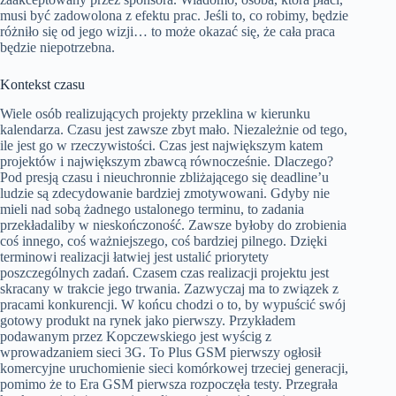
musi być zadowolona z efektu prac. Jeśli to, co robimy, będzie
różniło się od jego wizji… to może okazać się, że cała praca
będzie niepotrzebna.
Kontekst czasu
Wiele osób realizujących projekty przeklina w kierunku
kalendarza. Czasu jest zawsze zbyt mało. Niezależnie od tego,
ile jest go w rzeczywistości. Czas jest największym katem
projektów i największym zbawcą równocześnie. Dlaczego?
Pod presją czasu i nieuchronnie zbliżającego się deadline’u
ludzie są zdecydowanie bardziej zmotywowani. Gdyby nie
mieli nad sobą żadnego ustalonego terminu, to zadania
przekładaliby w nieskończoność. Zawsze byłoby do zrobienia
coś innego, coś ważniejszego, coś bardziej pilnego. Dzięki
terminowi realizacji łatwiej jest ustalić priorytety
poszczególnych zadań. Czasem czas realizacji projektu jest
skracany w trakcie jego trwania. Zazwyczaj ma to związek z
pracami konkurencji. W końcu chodzi o to, by wypuścić swój
gotowy produkt na rynek jako pierwszy. Przykładem
podawanym przez Kopczewskiego jest wyścig z
wprowadzaniem sieci 3G. To Plus GSM pierwszy ogłosił
komercyjne uruchomienie sieci komórkowej trzeciej generacji,
pomimo że to Era GSM pierwsza rozpoczęła testy. Przegrała