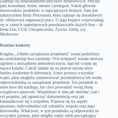
Zajmuje się doskonaleniem procesów biznesowych. Pracuje
jako konsultant, trener, mentor i prelegent. Szkoli głównie
kierowników projektów w największych firmach. Sam jest
założycielem firmy Processum, która zajmuje się doradztwem
ds. efektywnej organizacji pracy. O jego książce wypowiadają
się w samych superlatywach przedstawiciele dużych firm – dr
Irena Eris, CUK Ubezpieczenia, Żywiec Zdrój, czy
Medicover.
Rzetelne konkrety
Książka „Alfabet zarządzania projektami” został podzielony
na sześćdziesiąt dwa rozdziały. Och kolejność została ułożona
zgodnie z porządkiem atmosferycznym, stąd też wzięła się
nazwa książki. Całość składa się na prawie trzysta stron
bardzo konkretnych informacji. Autor porusza wszystkie
wątki, jakie mogłyby zainteresować przedsiębiorcę lub osobę
odpowiedzialną za zarządzanie projektem. Ten poradnik to
must have dla każdego, kto chce prowadzić swoją firmę
wyjątkowo sprawnie. Wyjaśniono w nim jak określać czas i
cel projektu, jak ograniczyć dokumentację oraz jak
komunikować się z zespołem. Pojawia się też aspekt
sponsora, indywidualnej roli członków zespołu oraz jego
kierownika. Właściwie, w tym poradniku są odpowiedzi na
wszystkie pytania, jakie mógłby zadać sobie początkujący