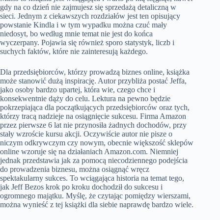
gdy na co dzień nie zajmujesz się sprzedażą detaliczną w
sieci. Jednym z ciekawszych rozdziałów jest ten opisujący
powstanie Kindla i w tym wypadku można czuć mały
niedosyt, bo według mnie temat nie jest do końca
wyczerpany. Pojawia się również sporo statystyk, liczb i
suchych faktów, które nie zainteresują każdego.
Dla przedsiębiorców, którzy prowadzą biznes online, książka
może stanowić dużą inspirację. Autor przybliża postać Jeffa,
jako osoby bardzo upartej, która wie, czego chce i
konsekwentnie dąży do celu. Lektura na pewno będzie
pokrzepiająca dla początkujących przedsiębiorców oraz tych,
którzy tracą nadzieje na osiągnięcie sukcesu. Firma Amazon
przez pierwsze 6 lat nie przynosiła żadnych dochodów, przy
stały wzroście kursu akcji. Oczywiście autor nie pisze o
niczym odkrywczym czy nowym, obecnie większość sklepów
online wzoruje się na działaniach Amazon.com. Niemniej
jednak przedstawia jak za pomocą niecodziennego podejścia
do prowadzenia biznesu, można osiągnąć wręcz
spektakularny sukces. To wciągająca historia na temat tego,
jak Jeff Bezos krok po kroku dochodził do sukcesu i
ogromnego majątku. Myślę, że czytając pomiędzy wierszami,
można wynieść z tej książki dla siebie naprawdę bardzo wiele.