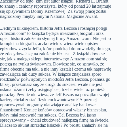
Zacznijmy od tego, kim jest autor książki. Richard L. Brandt
to znany i ceniony reportażysta, który od ponad 20 lat zajmuje
się opisywaniem Doliny Krzemowej. Za swoją pracę został
nagrodzony między innymi National Magazine Award.
„Jednym kliknięciem, historia Jeffa Bezosa i rosnącej potęgi
Amazon.com” to książka będąca mieszanką biografii oraz
opisu historii założenia słynnej firmy Amazon.com. Nie jest to
kompletna biografia, aczkolwiek zawiera wiele opisów
epizodów z życia Jeffa, które poniekąd doprowadziły do tego,
że zdecydował się na założenie biznesu. Z książki dowiesz
się, jak z małego sklepu internetowego Amazon.com stał się
potęgą na rynku światowym. Dowiesz się, co sprawiło, że
firma obecnie ma taki, a nie inny kształt i czemu tak naprawdę
zawdzięcza tak duży sukces. W książce znajdziesz sporo
rozdziałów poświęconych młodości Jeffa Bezosa, poznasz go
bliżej, przekonasz się, że droga do sukcesu wcale nie jest
usłana różami i żeby osiągnąć cel, trzeba wiele raz ponieść
porażkę. Pewnie nie wiesz, że Jeff Bezos na początku swojej
kariery chciał zostać fizykiem kwantowym? A później
opracowywał programy ułatwiające analizy bankowe
finansistom? Koniec końców opracował własny biznesplan,
który miał zapewnić mu sukces. Cel Bezosa był jasno
sprecyzowany – chciał zbudować najlepszą firmę na świecie.
Dlaczego akurat sprzedaż książek? Po prostu znalazły się na