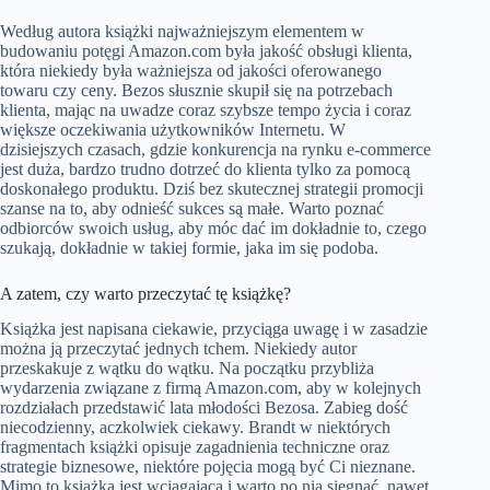
Według autora książki najważniejszym elementem w
budowaniu potęgi Amazon.com była jakość obsługi klienta,
która niekiedy była ważniejsza od jakości oferowanego
towaru czy ceny. Bezos słusznie skupił się na potrzebach
klienta, mając na uwadze coraz szybsze tempo życia i coraz
większe oczekiwania użytkowników Internetu. W
dzisiejszych czasach, gdzie konkurencja na rynku e-commerce
jest duża, bardzo trudno dotrzeć do klienta tylko za pomocą
doskonałego produktu. Dziś bez skutecznej strategii promocji
szanse na to, aby odnieść sukces są małe. Warto poznać
odbiorców swoich usług, aby móc dać im dokładnie to, czego
szukają, dokładnie w takiej formie, jaka im się podoba.
A zatem, czy warto przeczytać tę książkę?
Książka jest napisana ciekawie, przyciąga uwagę i w zasadzie
można ją przeczytać jednych tchem. Niekiedy autor
przeskakuje z wątku do wątku. Na początku przybliża
wydarzenia związane z firmą Amazon.com, aby w kolejnych
rozdziałach przedstawić lata młodości Bezosa. Zabieg dość
niecodzienny, aczkolwiek ciekawy. Brandt w niektórych
fragmentach książki opisuje zagadnienia techniczne oraz
strategie biznesowe, niektóre pojęcia mogą być Ci nieznane.
Mimo to książka jest wciągająca i warto po nią sięgnąć, nawet