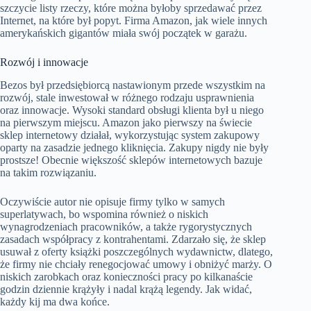
szczycie listy rzeczy, które można byłoby sprzedawać przez
Internet, na które był popyt. Firma Amazon, jak wiele innych
amerykańskich gigantów miała swój początek w garażu.
Rozwój i innowacje
Bezos był przedsiębiorcą nastawionym przede wszystkim na
rozwój, stale inwestował w różnego rodzaju usprawnienia
oraz innowacje. Wysoki standard obsługi klienta był u niego
na pierwszym miejscu. Amazon jako pierwszy na świecie
sklep internetowy działał, wykorzystując system zakupowy
oparty na zasadzie jednego kliknięcia. Zakupy nigdy nie były
prostsze! Obecnie większość sklepów internetowych bazuje
na takim rozwiązaniu.
Oczywiście autor nie opisuje firmy tylko w samych
superlatywach, bo wspomina również o niskich
wynagrodzeniach pracowników, a także rygorystycznych
zasadach współpracy z kontrahentami. Zdarzało się, że sklep
usuwał z oferty książki poszczególnych wydawnictw, dlatego,
że firmy nie chciały renegocjować umowy i obniżyć marży. O
niskich zarobkach oraz konieczności pracy po kilkanaście
godzin dziennie krążyły i nadal krążą legendy. Jak widać,
każdy kij ma dwa końce.